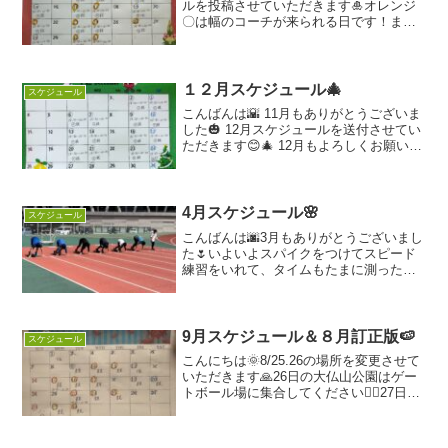
ルを投稿させていただきます🎍オレンジ
〇は幅のコーチが来られる日です！ま
た、今月より幅のコーチが土日のどちら
かに来られる時、幅をやりたい方は前日
までに連絡をお願いします🙇‍♀️平日の時は
なくて大丈夫です🙆‍...
１２月スケジュール🎄
スケジュール
こんばんは🌇 11月もありがとうございま
した🎃 12月スケジュールを送付させてい
ただきます😊🎄 12月もよろしくお願いい
たします🙇‍♀️ なお、11/26のNAC運動会
は、 ・靴飛ばし ・大縄跳び ・借り人競
争 ・リレー を予定しています✨...
4月スケジュール🌸
スケジュール
こんばんは🌆3月もありがとうございまし
た🌷いよいよスパイクをつけてスピード
練習をいれて、タイムもたまに測ったり
した3月でした❗️タイムが出ると、モチベ
ーションも上がり試合も楽しみになる3
月。ですが、怪我もあったり、タイムで
一喜一憂したり…選...
9月スケジュール＆８月訂正版🍉
スケジュール
こんにちは🌞8/25.26の場所を変更させて
いただきます🙏26日の大仏山公園はゲー
トボール場に集合してください🙇‍♀️27日は
21日の予備日となり、競技場の試合次第
で場所を変更しなければならないので、
変更の場合近くなったらご連絡させてい