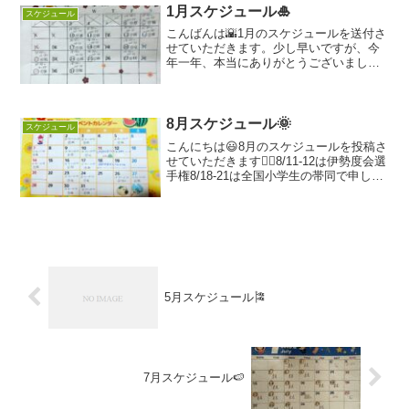
ただ...
1月スケジュール🎍
スケジュール
こんばんは🌇1月のスケジュールを送付さ
せていただきます。少し早いですが、今
年一年、本当にありがとうございました
😊2023年もどうぞよろしくお願いします
🎍
8月スケジュール🌞
スケジュール
こんにちは😃8月のスケジュールを投稿さ
せていただきます🙇‍♀️8/11-12は伊勢度会選
手権8/18-21は全国小学生の帯同で申し訳
ありませんが、お休みさせていただきま
す。別の日に振替などしていただけます
と幸いです🙇‍♀️7月は全国大会や、...
5月スケジュール🎏
7月スケジュール🍉